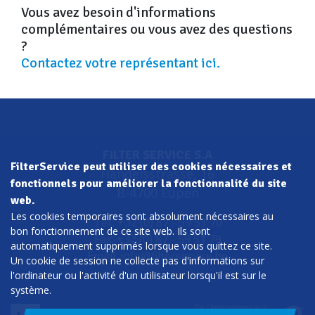
Vous avez besoin d'informations
complémentaires ou vous avez des questions
?
Contactez votre représentant ici.
FILTER SERVICE S.A
FilterService peut utiliser des cookies nécessaires et
Handelsstrasse, 16
fonctionnels pour améliorer la fonctionnalité du site
B-4700 Eupen
web.
Les cookies temporaires sont absolument nécessaires au
Tel.: +32 (0) 87 - 59 51 70
bon fonctionnement de ce site web. Ils sont
Fax: +32 (0) 87 - 59 51 79
automatiquement supprimés lorsque vous quittez ce site.
Email:
info@filterservice.be
Un cookie de session ne collecte pas d'informations sur
l'ordinateur ou l'activité d'un utilisateur lorsqu'il est sur le
système.