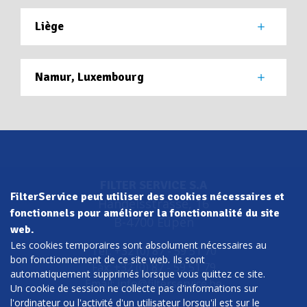
Liège
Namur, Luxembourg
FILTER SERVICE S.A
FilterService peut utiliser des cookies nécessaires et
Handelsstrasse, 16
fonctionnels pour améliorer la fonctionnalité du site
B-4700 Eupen
web.
Les cookies temporaires sont absolument nécessaires au
Tel.: +32 (0) 87 - 59 51 70
bon fonctionnement de ce site web. Ils sont
Fax: +32 (0) 87 - 59 51 79
automatiquement supprimés lorsque vous quittez ce site.
Email:
info@filterservice.be
Un cookie de session ne collecte pas d'informations sur
l'ordinateur ou l'activité d'un utilisateur lorsqu'il est sur le