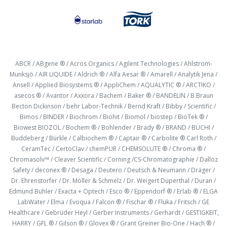
ABCR / ABgene ® / Acros Organics / Agilent Technologies / Ahlstrom-
Munksjö / AIR LIQUIDE / Aldrich ® / Alfa Aesar ® / Amarell / Analytik Jena /
Ansell / Applied Biosystems ® / AppliChem / AQUALYTIC ® / ARCTIKO /
asecos ® / Avantor / Axxora / Bachem / Baker ® / BANDELIN / B.Braun
Becton Dickinson / behr Labor-Technik / Bernd Kraft / Bibby / Scientific /
Bimos / BINDER / Biochrom / Biohit / Biomol / biostep / BioTek ® /
Biowest BIOZOL / Bochem ® / Bohlender / Brady ® / BRAND / BÜCHI /
Buddeberg / Bürkle / Calbiochem ® / Captair ® / Carbolite ® Carl Roth /
CeramTec / CertoClav / chemPUR / CHEMSOLUTE ® / Chroma ® /
Chromasolv™ / Cleaver Scientific / Corning /CS-Chromatographie / Dalloz
Safety / deconex ® / Desaga / Deutero / Deutsch & Neumann / Dräger /
Dr. Ehrenstorfer / Dr. Möller & Schmelz / Dr. Weigert Düperthal / Duran /
Edmund Bühler / Exacta + Optech / Esco ® / Eppendorf ® / Erlab ® / ELGA
LabWater / Elma / Evoqua / Falcon ® / Fischar ® / Fluka / Fritsch / GE
Healthcare / Gebrüder Heyl / Gerber Instruments / Gerhardt / GESTIGKEIT,
HARRY / GFL ® / Gilson ® / Glovex ® / Grant Greiner Bio-One / Hach ® /