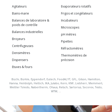
Agitateurs
Evaporateurs rotatifs
Bains-marie
Frigos et congélateurs
Balances de laboratoire &
Incubateurs
poids de contrôle
Microscopes
Balances industrielles
pH mètres
Broyeurs
Pipettes
Centrifugeuses
Réfractomètres
Densimètres
Thermomètres de
Dispensers
précision
Etuves & fours
Büchi, Bürkle, Eppendorf, Eutech, FoodALYT, GFL, Gilson, Hamilton,
Hanna, Heildolph, Hettich, IKA, Julabo, Kern, KNF, Liebherr, Memmert,
Mettler Toledo, Nabertherm, Ohaus, Retsch, Sartorius, Socorex, Testo,
WTW, …