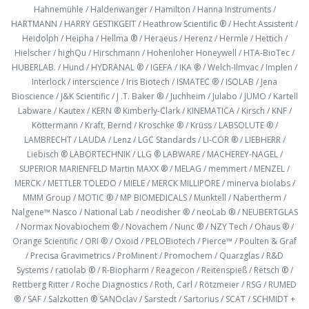
Hahnemühle / Haldenwanger / Hamilton / Hanna Instruments /
HARTMANN / HARRY GESTIKGEIT / Heathrow Scientific ® / Hecht Assistent /
Heidolph / Heipha / Hellma ® / Heraeus / Herenz / Hermle / Hettich /
Hielscher / highQu / Hirschmann / Hohenloher Honeywell / HTA-BioTec /
HUBERLAB. / Hund / HYDRANAL ® / IGEFA / IKA ® / Welch-Ilmvac / Implen /
Interlock / interscience / Iris Biotech / ISMATEC ® / ISOLAB / Jena
Bioscience / J&K Scientific / J .T. Baker ® / Juchheim / Julabo / JUMO / Kartell
Labware / Kautex / KERN ® Kimberly-Clark / KINEMATICA / Kirsch / KNF /
Köttermann / Kraft, Bernd / Kroschke ® / Krüss / LABSOLUTE ® /
LAMBRECHT / LAUDA / Lenz / LGC Standards / LI-COR ® / LIEBHERR /
Liebisch ® LABORTECHNIK / LLG ® LABWARE / MACHEREY-NAGEL /
SUPERIOR MARIENFELD Martin MAXX ® / MELAG / memmert / MENZEL /
MERCK / METTLER TOLEDO / MIELE / MERCK MILLIPORE / minerva biolabs /
MMM Group / MOTIC ® / MP BIOMEDICALS / Munktell / Nabertherm /
Nalgene™ Nasco / National Lab / neodisher ® / neoLab ® / NEUBERTGLAS
/ Normax Novabiochem ® / Novachem / Nunc ® / NZY Tech / Ohaus ® /
Orange Scientific / ORI ® / Oxoid / PELOBiotech / Pierce™ / Poulten & Graf
/ Precisa Gravimetrics / ProMinent / Promochem / Quarzglas / R&D
Systems / ratiolab ® / R-Biopharm / Reagecon / Reitenspieß / Retsch ® /
Rettberg Ritter / Roche Diagnostics / Roth, Carl / Rötzmeier / RSG / RUMED
® / SAF / Salzkotten ® SANOclav / Sarstedt / Sartorius / SCAT / SCHMIDT +