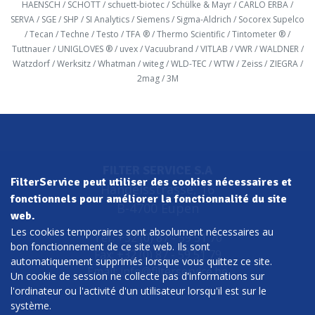
HAENSCH / SCHOTT / schuett-biotec / Schülke & Mayr / CARLO ERBA /
SERVA / SGE / SHP / SI Analytics / Siemens / Sigma-Aldrich / Socorex Supelco
/ Tecan / Techne / Testo / TFA ® / Thermo Scientific / Tintometer ® /
Tuttnauer / UNIGLOVES ® / uvex / Vacuubrand / VITLAB / VWR / WALDNER /
Watzdorf / Werksitz / Whatman / witeg / WLD-TEC / WTW / Zeiss / ZIEGRA /
2mag / 3M
FILTER SERVICE S.A
FilterService peut utiliser des cookies nécessaires et
Handelsstrasse, 16
fonctionnels pour améliorer la fonctionnalité du site
B-4700 Eupen
web.
Les cookies temporaires sont absolument nécessaires au
Tel.: +32 (0) 87 - 59 51 70
bon fonctionnement de ce site web. Ils sont
Fax: +32 (0) 87 - 59 51 79
automatiquement supprimés lorsque vous quittez ce site.
Email:
info@filterservice.be
Un cookie de session ne collecte pas d'informations sur
l'ordinateur ou l'activité d'un utilisateur lorsqu'il est sur le
système.