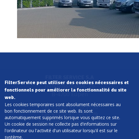
FILTER SERVICE S.A
FilterService peut utiliser des cookies nécessaires et
Handelsstrasse, 16
fonctionnels pour améliorer la fonctionnalité du site
B-4700 Eupen
web.
Les cookies temporaires sont absolument nécessaires au
Tel.: +32 (0) 87 - 59 51 70
bon fonctionnement de ce site web. Ils sont
Fax: +32 (0) 87 - 59 51 79
automatiquement supprimés lorsque vous quittez ce site.
Email:
info@filterservice.be
Un cookie de session ne collecte pas d'informations sur
l'ordinateur ou l'activité d'un utilisateur lorsqu'il est sur le
système.