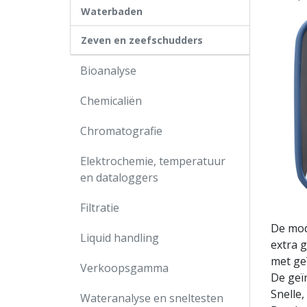
Waterbaden
Zeven en zeefschudders
Bioanalyse
Chemicaliën
Chromatografie
Elektrochemie, temperatuur
en dataloggers
Filtratie
De mod
Liquid handling
extra 
met ge
Verkoopsgamma
De geï
Snelle,
Wateranalyse en sneltesten