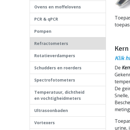
Ovens en moffelovens
Toepass
PCR & qPCR
toepas
Pompen
Refractometers
Kern
Rotatieverdampers
Klik h
De
Ker
Schudders en roerders
Gekenm
Spectrofotometers
temper
De geï
Temperatuur, dichtheid
Snelle,
en vochtigheidmeters
Besche
meting
Ultrasoonbaden
Toepass
Vortexers
urine,