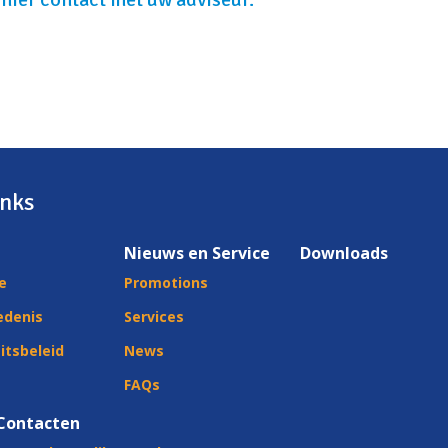
inks
Nieuws en Service
Downloads
ie
Promotions
edenis
Services
itsbeleid
News
FAQs
Contacten