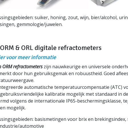
ingsgebieden: suiker, honing, zout, wijn, bier/alcohol, urin
singen, gemmologie/juwelen.
 ORM & ORL digitale refractometers
ier voor meer informatie
n ORM refractometers
zijn nauwkeurige en universele onderho
erkt door hun gebruiksgemak en robuustheid. Goed aflees
atuurweergave.
ntegreerde automatische temperatuurcompensatie (ATC) vo
 gebruiksvriendelijke kalibratie mogelijk met standaard in d
rmd volgens de internationale IP65-beschermingsklasse, te
en mogelijk.
ingsgebieden: basismetingen voor brix en brekingsindex, sui
 industrie/automotive