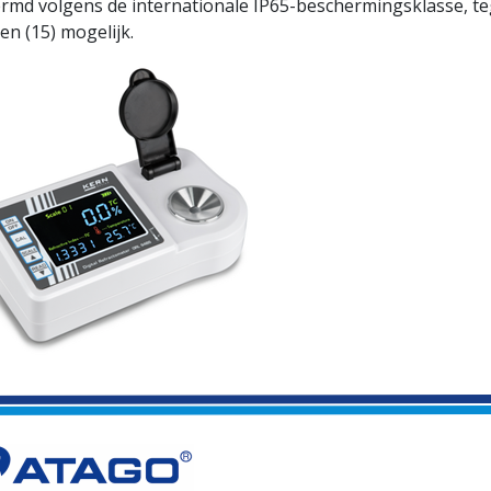
rmd volgens de internationale IP65-beschermingsklasse, te
n (15) mogelijk.