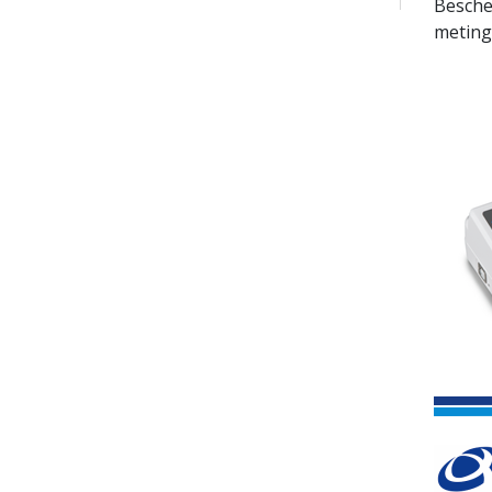
Besche
metinge