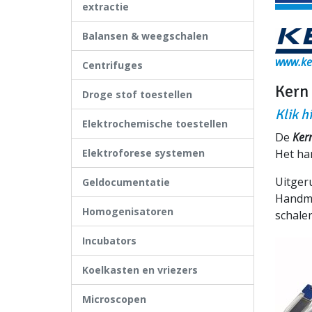
extractie
Balansen & weegschalen
www.ke
Centrifuges
Kern
Droge stof toestellen
Klik h
Elektrochemische toestellen
De
Ker
Elektroforese systemen
Het ha
Uitgeru
Geldocumentatie
Handma
Homogenisatoren
schalen
Incubators
Koelkasten en vriezers
Microscopen