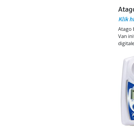
Atag
Klik h
Atago 
Van in
digita